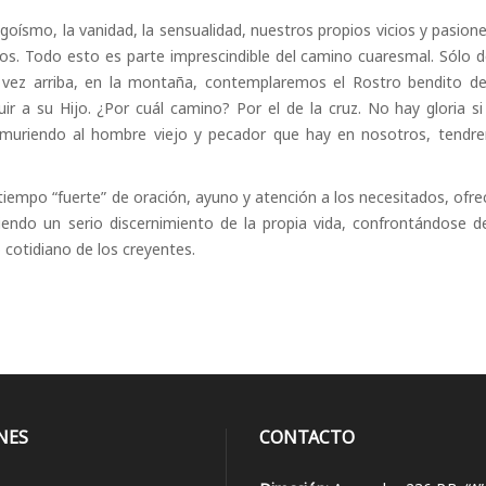
 egoísmo, la vanidad, la sensualidad, nuestros propios vicios y pasion
ios. Todo esto es parte imprescindible del camino cuaresmal. Sólo d
 vez arriba, en la montaña, contemplaremos el Rostro bendito de
r a su Hijo. ¿Por cuál camino? Por el de la cruz. No hay gloria si
, muriendo al hombre viejo y pecador que hay en nosotros, tendr
 tiempo “fuerte” de oración, ayuno y atención a los necesitados, ofr
aciendo un serio discernimiento de la propia vida, confrontándose 
o cotidiano de los creyentes.
NES
CONTACTO