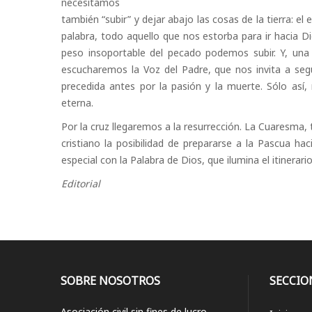
necesitamos
también “subir” y dejar abajo las cosas de la tierra: el
palabra, todo aquello que nos estorba para ir hacia D
peso insoportable del pecado podemos subir. Y, una
escucharemos la Voz del Padre, que nos invita a segui
precedida antes por la pasión y la muerte. Sólo así
eterna.
Por la cruz llegaremos a la resurrección. La Cuaresma,
cristiano la posibilidad de prepararse a la Pascua h
especial con la Palabra de Dios, que ilumina el itinerari
Editorial
SOBRE NOSOTROS
SECCIO
Asociación civil sin fines de lucro.