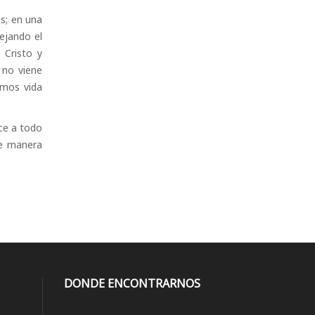
es; en una
ejando el
 Cristo y
 no viene
emos vida
ece a todo
de manera
DONDE ENCONTRARNOS