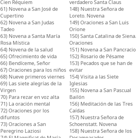
Cien Réquiem
verdadero Santa Claus
61) Novena a San José de
148) Nuestra Señora de
Cupertino
Loreto. Novena
62) Novena a San Judas
149) Oraciones a San Luis
Tadeo
Orione
63) Novena a Santa María
150) Santa Catalina de Siena.
Rosa Mística
Oraciones
64) Novena de la salud
151) Novena a San Pancracio
65) Ofrecimiento de vida
152) Rosario de Pésame
66) Bendíceme, Señor
153) Pecados que se han de
67) Oraciones para los niños
evitar
68) Nueve primeros viernes
154) Visita a las Siete
69) Las siete alegrías de la
Iglesias
Virgen
155) Novena a San Pascual
70) Para rezar en voz alta
Bailón
71) La oración mental
156) Meditación de las Tres
72) Oraciones por los
Caídas
difuntos
157) Nuestra Señora de
73) Oraciones a San
Schoenstatt. Novena
Peregrino Laziosi
158) Nuestra Señora de los
74) El Magnificat de María.
Desamparados