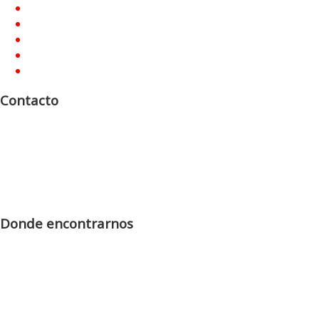
Quienes Somos
Promociones
Publicaciones
Devocionarios
Contacto
Contacto
Dirección:
Ayacucho 236 P.B. “A” C1025AAF, C.A.B.A.,
República Argentina.
E-mail:
catolica@buenaprensa.org
Teléfono/WhatsApp:
54-11-4434-7788
Donde encontrarnos