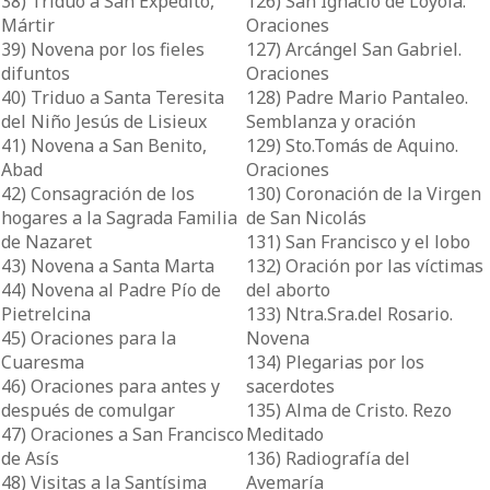
38) Triduo a San Expedito,
126) San Ignacio de Loyola.
Mártir
Oraciones
39) Novena por los fieles
127) Arcángel San Gabriel.
difuntos
Oraciones
40) Triduo a Santa Teresita
128) Padre Mario Pantaleo.
del Niño Jesús de Lisieux
Semblanza y oración
41) Novena a San Benito,
129) Sto.Tomás de Aquino.
Abad
Oraciones
42) Consagración de los
130) Coronación de la Virgen
hogares a la Sagrada Familia
de San Nicolás
de Nazaret
131) San Francisco y el lobo
43) Novena a Santa Marta
132) Oración por las víctimas
44) Novena al Padre Pío de
del aborto
Pietrelcina
133) Ntra.Sra.del Rosario.
45) Oraciones para la
Novena
Cuaresma
134) Plegarias por los
46) Oraciones para antes y
sacerdotes
después de comulgar
135) Alma de Cristo. Rezo
47) Oraciones a San Francisco
Meditado
de Asís
136) Radiografía del
48) Visitas a la Santísima
Avemaría