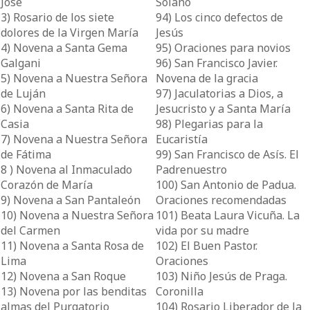
José
Solano
3) Rosario de los siete
94) Los cinco defectos de
dolores de la Virgen María
Jesús
4) Novena a Santa Gema
95) Oraciones para novios
Galgani
96) San Francisco Javier.
5) Novena a Nuestra Señora
Novena de la gracia
de Luján
97) Jaculatorias a Dios, a
6) Novena a Santa Rita de
Jesucristo y a Santa María
Casia
98) Plegarias para la
7) Novena a Nuestra Señora
Eucaristía
de Fátima
99) San Francisco de Asís. El
8 ) Novena al Inmaculado
Padrenuestro
Corazón de María
100) San Antonio de Padua.
9) Novena a San Pantaleón
Oraciones recomendadas
10) Novena a Nuestra Señora
101) Beata Laura Vicuña. La
del Carmen
vida por su madre
11) Novena a Santa Rosa de
102) El Buen Pastor.
Lima
Oraciones
12) Novena a San Roque
103) Niño Jesús de Praga.
13) Novena por las benditas
Coronilla
almas del Purgatorio
104) Rosario Liberador de la