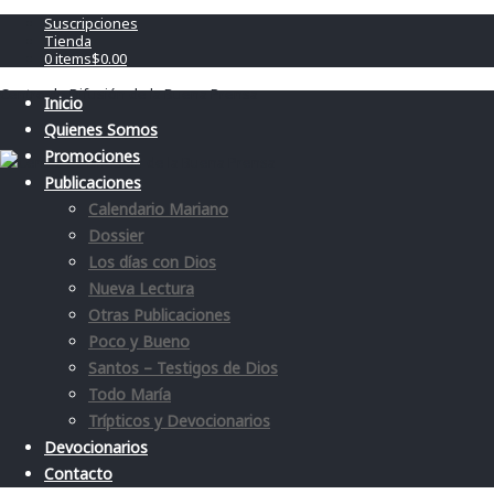
Suscripciones
Tienda
0 items
$0.00
Centro de Difusión de la Buena Prensa
Inicio
Quienes Somos
Promociones
Publicaciones
Calendario Mariano
Dossier
Los días con Dios
Nueva Lectura
Otras Publicaciones
Poco y Bueno
Santos – Testigos de Dios
Todo María
Trípticos y Devocionarios
Devocionarios
Contacto