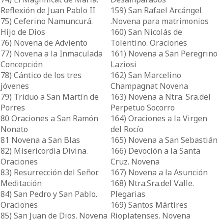
Reflexión de Juan Pablo II
159) San Rafael Arcángel
75) Ceferino Namuncurá.
.Novena para matrimonios
Hijo de Dios
160) San Nicolás de
76) Novena de Adviento
Tolentino. Oraciones
77) Novena a la Inmaculada
161) Novena a San Peregrino
Concepción
Laziosi
78) Cántico de los tres
162) San Marcelino
jóvenes
Champagnat Novena
79) Triduo a San Martín de
163) Novena a Ntra. Sra.del
Porres
Perpetuo Socorro
80 Oraciones a San Ramón
164) Oraciones a la Virgen
Nonato
del Rocío
81 Novena a San Blas
165) Novena a San Sebastián
82) Misericordia Divina.
166) Devoción a la Santa
Oraciones
Cruz. Novena
83) Resurrección del Señor.
167) Novena a la Asunción
Meditación
168) Ntra.Sra.del Valle.
84) San Pedro y San Pablo.
Plegarias
Oraciones
169) Santos Mártires
85) San Juan de Dios. Novena
Rioplatenses. Novena