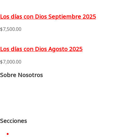
Los días con Dios Septiembre 2025
$
7,500.00
Los días con Dios Agosto 2025
$
7,000.00
Sobre Nosotros
Asociación civil sin fines de lucro. Nuestras publicaciones
están dirigidas a los lectores, difusores y colaboradores
que contribuyen con su diario esfuerzo a lo ancho y largo
del país.
Secciones
Inicio