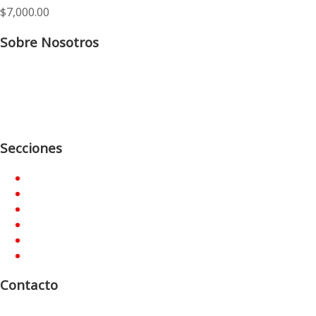
$
7,000.00
Sobre Nosotros
Asociación civil sin fines de lucro. Nuestras publicaciones
están dirigidas a los lectores, difusores y colaboradores
que contribuyen con su diario esfuerzo a lo ancho y largo
del país.
Secciones
Inicio
Quienes Somos
Promociones
Publicaciones
Devocionarios
Contacto
Contacto
Dirección:
Ayacucho 236 P.B. “A” C1025AAF, C.A.B.A.,