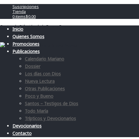
Suscripciones
Tienda
0 items
$0.00
Centro de Difusión de la Buena Prensa
Inicio
Quienes Somos
Promociones
Publicaciones
Calendario Mariano
Dossier
Los días con Dios
Nueva Lectura
Otras Publicaciones
Poco y Bueno
Santos – Testigos de Dios
Todo María
Trípticos y Devocionarios
Devocionarios
Contacto