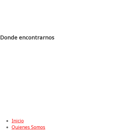
República Argentina.
E-mail:
catolica@buenaprensa.org
Teléfono/WhatsApp:
54-11-4434-7788
Donde encontrarnos
Copyright © 2026 | Buena Prensa - Diseño y Hosting:
Seahorse Design
Inicio
Quienes Somos